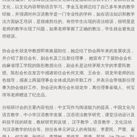
文化，以文化内容帮助语言学习。李金玉老师总结了自己多年来的教学
经验，并强调对外汉语教学是一门专业性的学科，如在语法知识和教学
法方面缺乏培训，是很难胜任的。有些学生出现的语法错误，很明显是
老师的教学出现了问题，如果老师掌握了正确的教法，学生就会避免这
些错误。
协会会长胡龙华教授即将换届卸任，她总结了协会两年来的发展状况，
并介绍了新任会长、副会长及三位新任理事 。她宣布了下届协会会长
由麻省理工学院的陈彤教授出任，副会长是达特茅斯大学的李爱民教
授。陈彤会长在发言中感谢前任会长何文潮、王命全、胡龙华老师的出
色领导，感谢上两届理事会全体成员的辛勤工作，并表示会带领新任理
事为协会做好工作。协会还向离任会长胡龙华，离任理事崔颂人、何宝
璋等老师赠送了纪念品。
分组研讨会的主要内容包括：中文写作与阅读能力的提高，中国文化与
语言教学，中小学汉语教学发展，汉语语法教学研究，课堂活动设计及
科技手段的研发，教材研究和反馈， 汉字教学，语音教学，文化活动
与汉语教学的结合等。担任各单元评议人的有陈彤、李爱民、严蕾、崔
颂人、何文潮、孙鸿运、李慧敏、黄伟嘉、周康、郭旭、Jie Zhao、刘