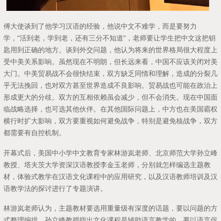
傅大使谈到了他学习汉语的经验，他说中文不难学，而是要努力
学，“活到老，学到老，还有三分不知道”，老师要让学生把中文这把钥
匙用到正确的地方。谈到外交问题，他认为将来的世界格局很大程度上
受中美关系影响。虽然现在不明朗，但长远来看，中国不应该关闭对美
大门。中美贸易战不会很快结束，双方缺乏同情和理解，造成的分裂几
乎无法挽回，也对双方甚至世界造成不良影响。贸易战也可能在政治上
形成更大的分歧。双方的互相依赖虽会减少，但不会消失。现在中国面
临战略选择，也可选其他伙伴。在其他国际问题上，中方也在美国霸权
横行时扩大影响，双方要重视如何避免战争，特别是避免核战争，双方
都需要有自控机制。
开幕式后，美国中小学中文教育专家林游岚老师、北京师范大学孙立峰
教授、塔夫茨大学资深汉语教授李金玉老师，分别就怎样编选主题教
材，体验式教学在汉语文化课程中的应用研究，以及汉语教师培训及汉
语教学法的探讨进行了专题演讲。
林游岚老师认为，主题教材要选用重量级有深度的话题，要以问题的方
式整理编排。孙立峰教授指出文化课程是辅助语言教学的，要以语言促