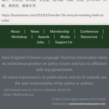
帆、秦莉杰、杨春生等。
https://bostonese.com/2018/10/neclta-7th-annual-meeting-held-at-
tufts/
About
News
Membership
Conference
Workshop
Awards
Media
Resources
Jobs
Support Us
New England Chinese Language Teachers Association takes
no institutional position on policy issues and has no affiliation
with any government.
All views expressed in its publications and on its website are
the sole responsibility of the author or authors.
180 Packard Avenue, Olin 312, Medford, MA 02155
Email: info@neclta.org
© NECLTA All rights reserved 2012-2026
Designed by
www.bostonwebpower.com