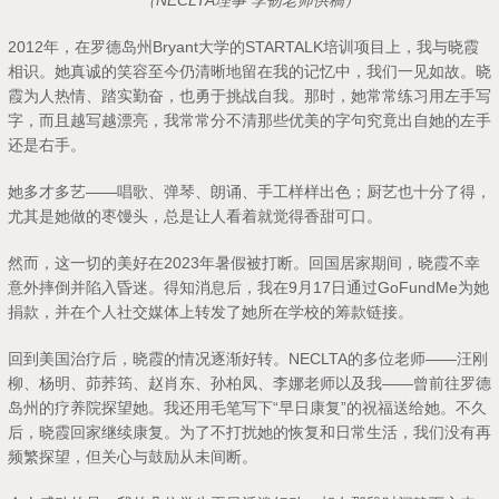
（NECLTA理事 李韧老师供稿）
2012年，在罗德岛州Bryant大学的STARTALK培训项目上，我与晓霞
相识。她真诚的笑容至今仍清晰地留在我的记忆中，我们一见如故。晓
霞为人热情、踏实勤奋，也勇于挑战自我。那时，她常常练习用左手写
字，而且越写越漂亮，我常常分不清那些优美的字句究竟出自她的左手
还是右手。
她多才多艺——唱歌、弹琴、朗诵、手工样样出色；厨艺也十分了得，
尤其是她做的枣馒头，总是让人看着就觉得香甜可口。
然而，这一切的美好在2023年暑假被打断。回国居家期间，晓霞不幸
意外摔倒并陷入昏迷。得知消息后，我在9月17日通过GoFundMe为她
捐款，并在个人社交媒体上转发了她所在学校的筹款链接。
回到美国治疗后，晓霞的情况逐渐好转。NECLTA的多位老师——汪刚
柳、杨明、茆荞筠、赵肖东、孙柏凤、李娜老师以及我——曾前往罗德
岛州的疗养院探望她。我还用毛笔写下“早日康复”的祝福送给她。不久
后，晓霞回家继续康复。为了不打扰她的恢复和日常生活，我们没有再
频繁探望，但关心与鼓励从未间断。