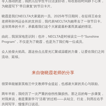
令人感动的是，我的几位学生平日活泼好动，却在那段时间静下心来，
为晓霞写下“早日康复”的节日卡片。
晓霞是我们NECLTA大家庭的一员。2025年节日期间，在征得王命全
老师和孙鸿运会长的支持后，我代表NECLTA为她寄去了一张节日卡。
这张简单的卡片，承载着我们这个大家庭最朴素而真诚的情谊。
由此，我深深地意识到：也许，NECLTA是时候设立一个“Sunshine
Program”，不仅是为了晓霞，也是为了我们每一位成员。
众人拾柴火焰高。愿这份点点星光汇聚成温暖的力量，让爱在我们之间
流动、延续。
来自饶晓霞老师的分享
很荣幸能被新英格兰中文教师学会提起，也感谢大家的关心与鼓励。
两年半前，我经历了一次严重的创伤性脑损伤。那之后的每一步康复，
对我来说，都是重新学习“活着”的过程——从站立、行走，到用左右手
共同写字、慢慢开口说话。