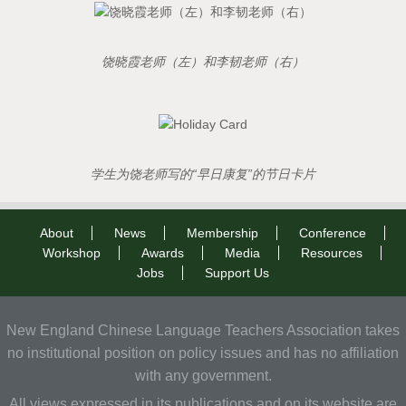
饶晓霞老师（左）和李韧老师（右）
学生为饶老师写的“早日康复”的节日卡片
About
News
Membership
Conference
Workshop
Awards
Media
Resources
Jobs
Support Us
New England Chinese Language Teachers Association takes
no institutional position on policy issues and has no affiliation
with any government.
All views expressed in its publications and on its website are