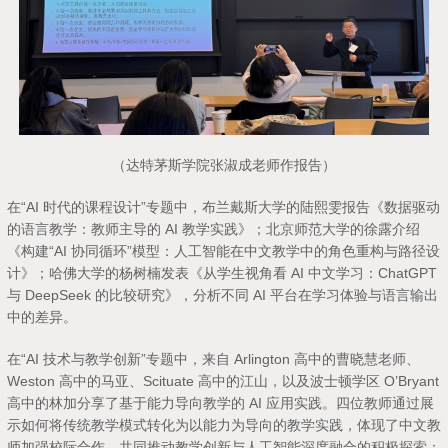
（达特茅斯学院张淑成老师作报告）
在“AI 时代的课程设计”专题中，布兰戴斯大学的陆熙雯报告《数据驱动
的语言教学：教师主导的 AI 教学实践》；北京师范大学的徐露介绍
《构建“AI 协同循环”模型：人工智能在中文教学中的角色重构与路径设
计》；哈佛大学的杨树楠发表《从学生视角看 AI 中文学习：ChatGPT
与 DeepSeek 的比较研究》，分析不同 AI 平台在学习体验与语言输出
中的差异。
在“AI 技术与教学创新”专题中，来自 Arlington 高中的曹晓慧老师、
Weston 高中的马亚、Scituate 高中的江山，以及波士顿学区 O’Bryant
高中的林加分享了基于能力导向教学的 AI 应用实践。四位教师通过展
示如何将传统教学模式转化为以能力为导向的教学实践，体现了中文教
师加强校际合作、共同推动教学创新与人工智能深度融合的积极探索；