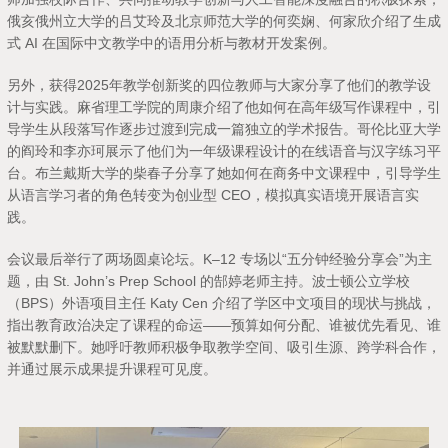
俄亥俄州立大学的吕艾玲及北京师范大学的何奕娴、何家欣介绍了生成
式 AI 在国际中文教学中的语用分析与教材开发案例。
另外，获得2025年教学创新奖的四位教师与大家分享了他们的教学设
计与实践。麻省理工学院的周康介绍了他如何在高年级写作课程中，引
导学生从段落写作逐步过渡到完成一篇独立的学术报告。哥伦比亚大学
的阎玲和李亦珂展示了他们为一年级课程设计的在线语音与汉字练习平
台。布兰戴斯大学的柴春子分享了她如何在商务中文课程中，引导学生
从语言学习者的角色转变为创业型 CEO，模拟真实语境开展语言实
践。
会议最后举行了两场圆桌论坛。K–12 专场以“五分钟经验分享会”为主
题，由 St. John’s Prep School 的郜婷老师主持。波士顿公立学校
（BPS）外语项目主任 Katy Cen 介绍了学区中文项目的现状与挑战，
指出教育政治决定了课程的命运——预算如何分配、谁被优先看见、谁
被默默删下。她呼吁教师积极争取教学空间、吸引生源、跨学科合作，
并通过展示成果提升课程可见度。