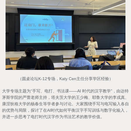
（圆桌论坛K-12专场，Katy Cen主任分享学区经验）
大学专场主题为“手写、电打、书法课——AI 时代的汉字教学”，由达特
茅斯学院的严蕾老师主持，塔夫茨大学的王少梅、耶鲁大学的李戎真、
康涅狄格大学的杨春生等学者参与讨论。大家围绕手写与电写输入各自
的优势与局限，探讨了在AI时代如何平衡汉字手写训练与数字化输入，
并进一步思考了电打时代汉字作为书法艺术的教学价值。