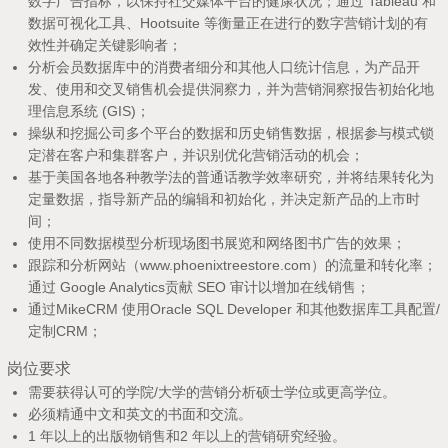
数字广告指标，以保持社交媒体平台的健康状况；通过 Tableau 和
数据可视化工具、Hootsuite 等衡量正在进行的数字营销计划的有
效性并确定关键影响者；
分析会员数据库中的消费者细分和其他人口统计信息，为产品开
发、使用和交叉销售机会提供洞察力，并为营销洞察报告初始化地
理信息系统 (GIS)；
操纵和挖掘公司多个平台的数据和历史销售数据，根据参与模式锁
定潜在客户和集群客户，并识别优化营销活动的机会；
基于美国各地各种教学法的普通话教学效率研究，并将结果转化为
定量数据，指导新产品的编辑和初始化，并决定新产品的上市时
间；
使用不同数据模型分析现场图书展览和网络图书广告的效果；
跟踪和分析网站（www.phoenixtreestore.com）的流量和转化率；
通过 Google Analytics贡献 SEO 审计以增加在线销售；
通过MikeCRM 使用Oracle SQL Developer 和其他数据库工具配置/
定制CRM；
岗位要求
需要获得认可的学院/大学的营销分析硕士学位或更高学位。
必须精通中文和英文的书面和交流。
1 年以上的出版物销售和2 年以上的营销研究经验。